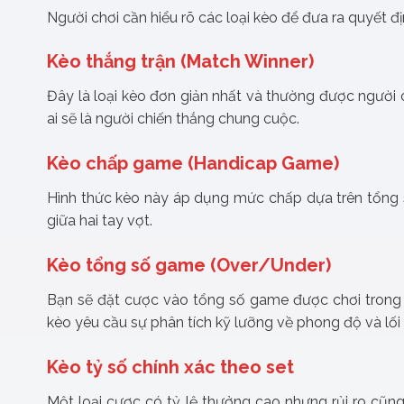
Người chơi cần hiểu rõ các loại kèo để đưa ra quyết đ
Kèo thắng trận (Match Winner)
Đây là loại kèo đơn giản nhất và thường được người 
ai sẽ là người chiến thắng chung cuộc.
Kèo chấp game (Handicap Game)
Hình thức kèo này áp dụng mức chấp dựa trên tổng s
giữa hai tay vợt.
Kèo tổng số game (Over/Under)
Bạn sẽ đặt cược vào tổng số game được chơi trong mộ
kèo yêu cầu sự phân tích kỹ lưỡng về phong độ và lối 
Kèo tỷ số chính xác theo set
Một loại cược có tỷ lệ thưởng cao nhưng rủi ro cũng