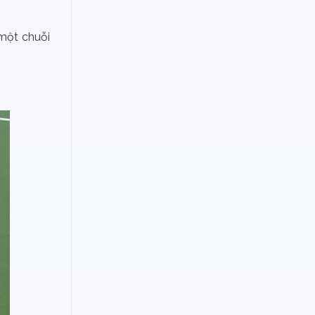
 một chuỗi