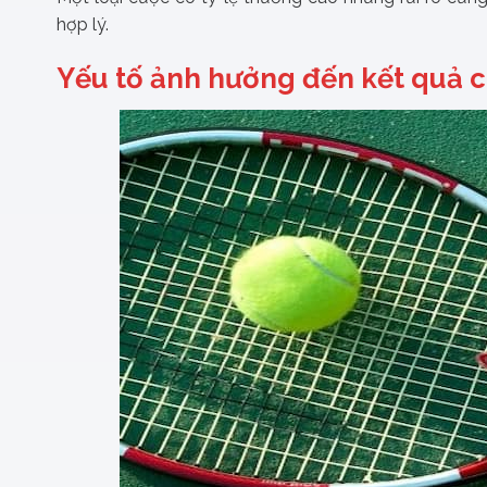
hợp lý.
Yếu tố ảnh hưởng đến kết quả c