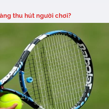
àng thu hút người chơi?