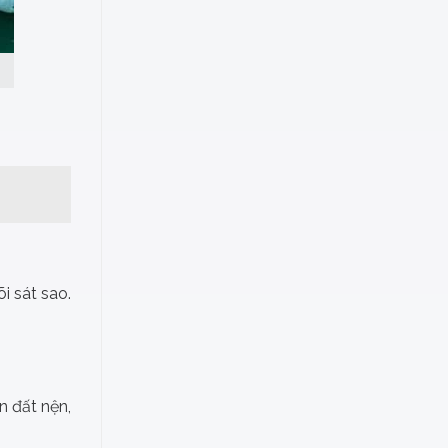
i sát sao.
n đất nện,