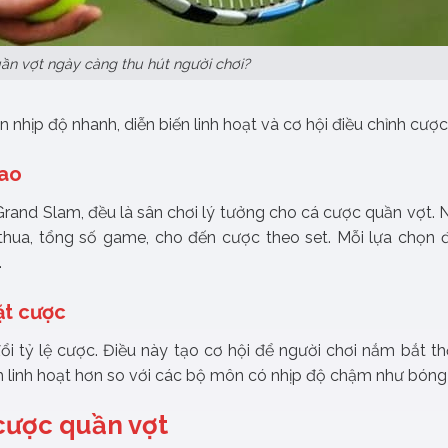
ần vợt ngày càng thu hút người chơi?
ịp độ nhanh, diễn biến linh hoạt và cơ hội điều chỉnh cược 
cao
Grand Slam, đều là sân chơi lý tưởng cho cá cược quần vợt. 
 thua, tổng số game, cho đến cược theo set. Mỗi lựa chọn
.
ặt cược
i tỷ lệ cược. Điều này tạo cơ hội để người chơi nắm bắt th
 linh hoạt hơn so với các bộ môn có nhịp độ chậm như bóng
 cược quần vợt