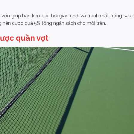
 vốn giúp bạn kéo dài thời gian chơi và tránh mất trắng sau
 nên cược quá 5% tổng ngân sách cho mỗi trận.
cược quần vợt