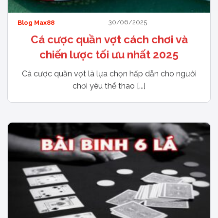
30/06/2025
Blog Max88
Cá cược quần vợt cách chơi và
chiến lược tối ưu nhất 2025
Cá cược quần vợt là lựa chọn hấp dẫn cho người
chơi yêu thể thao [...]