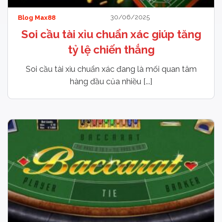
30/06/2025
Blog Max88
Soi cầu tài xỉu chuẩn xác giúp tăng
tỷ lệ chiến thắng
Soi cầu tài xỉu chuẩn xác đang là mối quan tâm
hàng đầu của nhiều [...]